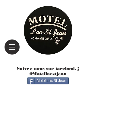
Suivez-nous sur facebook
!
@Motellacstjean
Motel Lac St-Jean